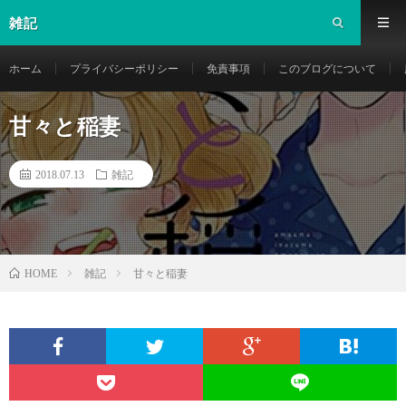
雑記
ホーム
プライバシーポリシー
免責事項
このブログについて
甘々と稲妻
2018.07.13
雑記
雑記
甘々と稲妻
HOME