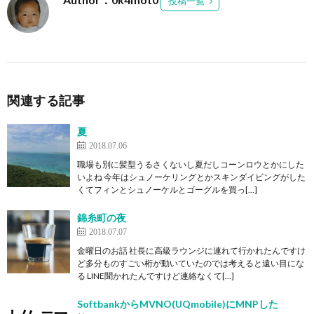
投稿一覧
関連する記事
夏
2018.07.06
職場も別に髪型うるさくないし夏だしコーンロウとかにした
いよね 今年はシュノーケリングとかスキンダイビングがした
くてフィンとシュノーケルとゴーグルを買っ[…]
錦糸町の夜
2018.07.07
金曜日のお話 社長に高級ラウンジに連れて行かれたんですけ
ど多分ものすごい桁が動いていたのでは考えると遠い目にな
る LINE聞かれたんですけど連絡なくて[…]
SoftbankからMVNO(UQmobile)にMNPした