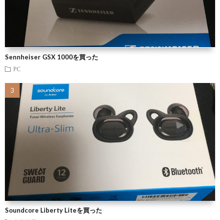
Sennheiser GSX 1000を買った
PC
Soundcore Liberty Liteを買った