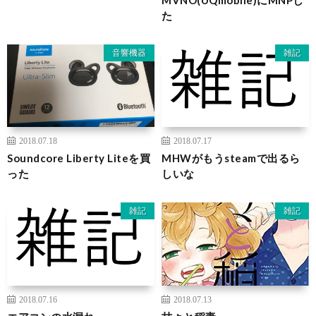
た
音響機器
雑記
2018.07.18
2018.07.17
Soundcore Liberty Liteを買
MHWがもうsteamで出るら
った
しいな
雑記
雑記
2018.07.16
2018.07.13