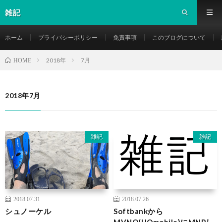
雑記
ホーム
プライバシーポリシー
免責事項
このブログについて
2018年
7月
HOME
2018年7月
雑記
雑記
2018.07.31
2018.07.26
シュノーケル
Softbankから
MVNO(UQmobile)にMNPし